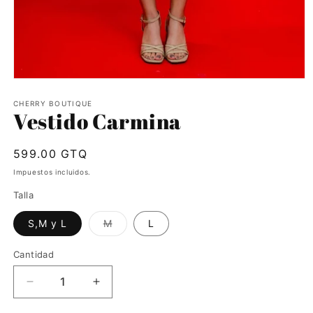
Abrir
elemento
multimedia
CHERRY BOUTIQUE
Vestido Carmina
1
en
una
ventana
Precio
599.00 GTQ
modal
habitual
Impuestos incluidos.
Talla
Variante
S,M y L
M
L
agotada
o
no
Cantidad
disponible
Reducir
Aumentar
cantidad
cantidad