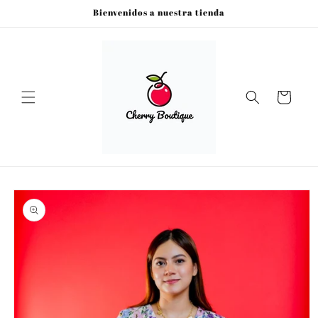
Ir
Bienvenidos a nuestra tienda
directamente
al contenido
Carrito
Ir
directamente
a la
información
del producto